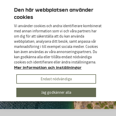
Sveriges enda märkesförsäkring för Dacia
Den här webbplatsen använder
cookies
Vi använder cookies och andra identifierare kombinerat
med annan information som vi och våra partners har
om dig för att säkerställa att du kan använda
Meny
Mina sidor
Sök
webbplatsen, analysera ditt besök, samt anpassa vår
marknadsföring i till exempel sociala medier. Cookies
kan även användas av våra annonseringspartners. Du
Bilförsäkring
kan godkänna alla eller tillåta endast nödvändiga
Villkor
Körsträcka
cookies och identifierare eller ändra inställningarna.
Mer information och inställningar
Endast nödvändiga
Jag godkänner alla